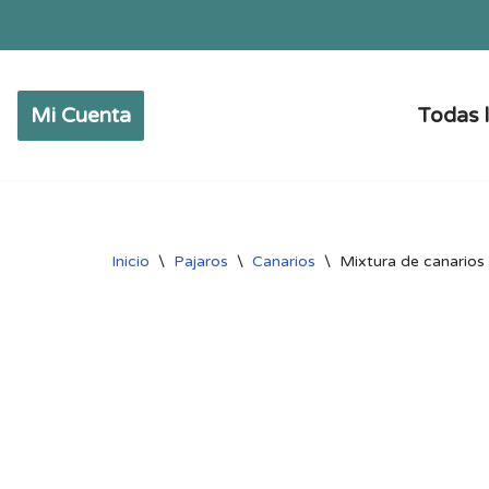
Saltar
al
Mi Cuenta
Todas l
contenido
Inicio
\
Pajaros
\
Canarios
\
Mixtura de canarios