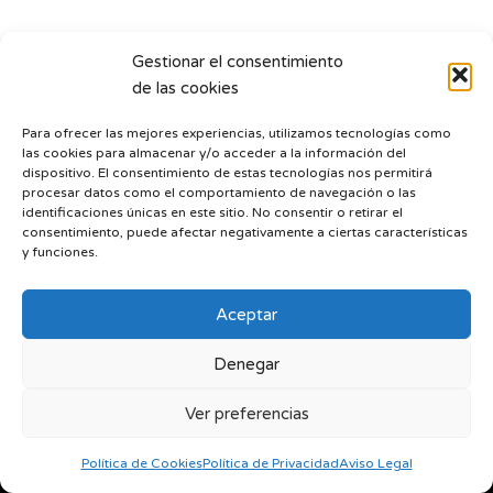
Gestionar el consentimiento
de las cookies
Para ofrecer las mejores experiencias, utilizamos tecnologías como
las cookies para almacenar y/o acceder a la información del
dispositivo. El consentimiento de estas tecnologías nos permitirá
procesar datos como el comportamiento de navegación o las
identificaciones únicas en este sitio. No consentir o retirar el
consentimiento, puede afectar negativamente a ciertas características
y funciones.
HerbeBlog
Rutas Transportistas
Aceptar
Distribución Cereales, Piensos y Accesorios de Ganadería
Envíos, devoluciones y garantías
Aviso Legal
Denegar
Política de Cookies
Política de Privacidad
Ofertas, detalle legal e información
Ver preferencias
E-Mail:
info@piensosherben.es
| José Benegas e Hijos S.L. -
Política de Cookies
Política de Privacidad
Aviso Legal
Desde 1960