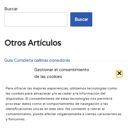
Buscar
Buscar
Otros Artículos
Guía Completa gallinas ponedoras
Gestionar el consentimiento
¿Cuál es el mejor pienso para caballos?
de las cookies
Cómo Hacer Mixtura Casera para Palomas
Para ofrecer las mejores experiencias, utilizamos tecnologías como
Catalogo COPELE actualizado
las cookies para almacenar y/o acceder a la información del
Piensos y mixturas naturales Herben
dispositivo. El consentimiento de estas tecnologías nos permitirá
procesar datos como el comportamiento de navegación o las
identificaciones únicas en este sitio. No consentir o retirar el
consentimiento, puede afectar negativamente a ciertas características
y funciones.